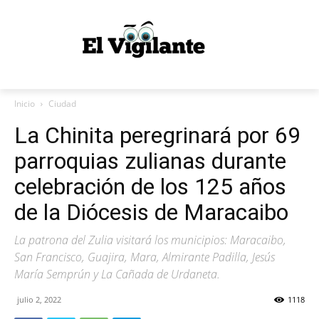
Inicio
Ciudad
La Chinita peregrinará por 69
parroquias zulianas durante
celebración de los 125 años
de la Diócesis de Maracaibo
La patrona del Zulia visitará los municipios: Maracaibo,
San Francisco, Guajira, Mara, Almirante Padilla, Jesús
María Semprún y La Cañada de Urdaneta.
julio 2, 2022
1118