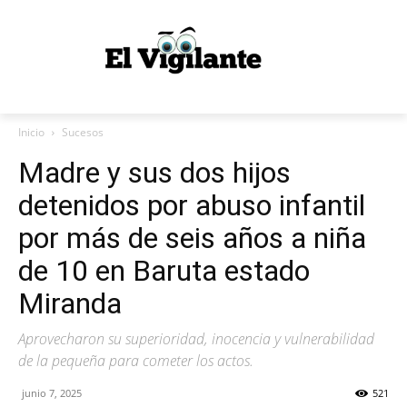
Inicio
Sucesos
Madre y sus dos hijos
detenidos por abuso infantil
por más de seis años a niña
de 10 en Baruta estado
Miranda
Aprovecharon su superioridad, inocencia y vulnerabilidad
de la pequeña para cometer los actos.
junio 7, 2025
521