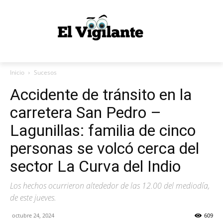
Inicio
Sucesos
Accidente de tránsito en la
carretera San Pedro –
Lagunillas: familia de cinco
personas se volcó cerca del
sector La Curva del Indio
Los hechos ocurrieron altededor de las 12.00 del mediodía,
de este jueves.
octubre 24, 2024
609