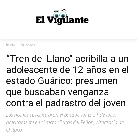
Inicio
Sucesos
“Tren del Llano” acribilla a un
adolescente de 12 años en el
estado Guárico: presumen
que buscaban venganza
contra el padrastro del joven
Los hechos se registraron el pasado lunes 31 de julio,
precisamente en el sector Brisas del Peñón, Altagracia de
Orituco