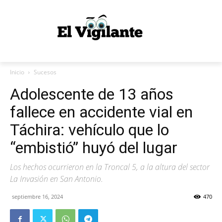
Inicio
Sucesos
Adolescente de 13 años
fallece en accidente vial en
Táchira: vehículo que lo
“embistió” huyó del lugar
Los hechos ocurrieron en la Troncal 5, a la altura del sector
La Invasión en San Antonio.
septiembre 16, 2024
470