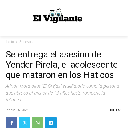
Inicio
Sucesos
Se entrega el asesino de
Yender Pirela, el adolescente
que mataron en los Haticos
Adrián Mora alias “El Orejas” es señalado como la persona
que abracó al menor de 13 años hasta romperle la
tráquea.
enero 16, 2023
1370