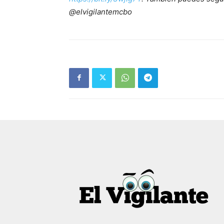
@elvigilantemcbo