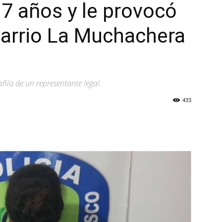
7 años y le provocó
barrio La Muchachera
o
ñía de un representante legal.
433