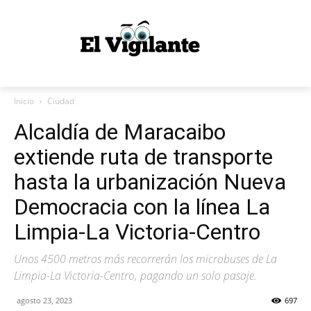
Inicio
Ciudad
Alcaldía de Maracaibo
extiende ruta de transporte
hasta la urbanización Nueva
Democracia con la línea La
Limpia-La Victoria-Centro
Unos 4500 metros más recorrerán los microbuses de La
Limpia-La Victoria-Centro, pagando un solo pasaje.
agosto 23, 2023
697