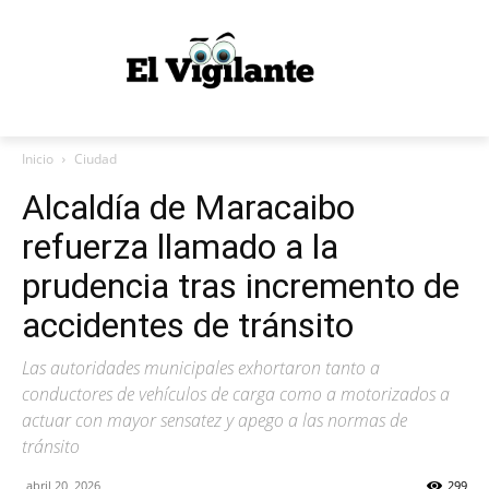
Inicio
Ciudad
Alcaldía de Maracaibo
refuerza llamado a la
prudencia tras incremento de
accidentes de tránsito
Las autoridades municipales exhortaron tanto a
conductores de vehículos de carga como a motorizados a
actuar con mayor sensatez y apego a las normas de
tránsito
abril 20, 2026
299