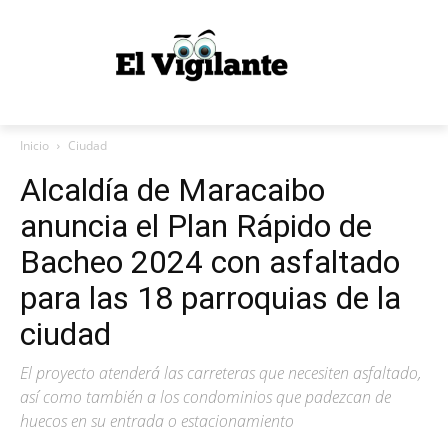
Inicio
Ciudad
Alcaldía de Maracaibo
anuncia el Plan Rápido de
Bacheo 2024 con asfaltado
para las 18 parroquias de la
ciudad
El proyecto atenderá las carreteras que necesiten asfaltado,
así como también a los condominios que padezcan de
huecos en su entrada o estacionamiento