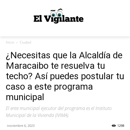
Inicio
Ciudad
¿Necesitas que la Alcaldía de
Maracaibo te resuelva tu
techo? Así puedes postular tu
caso a este programa
municipal
El ente municipal ejecutor del programa es el Instituto
Municipal de la Vivienda (IVIMA).
noviembre 6, 2023
1298