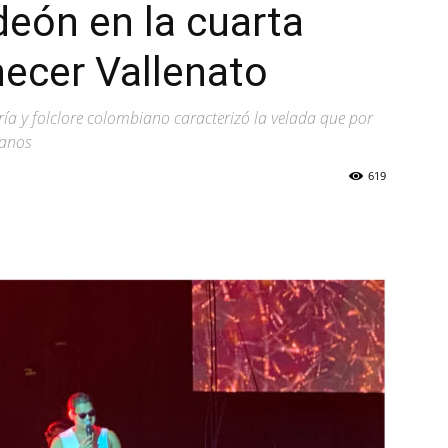
deón en la cuarta
ecer Vallenato
ía y folclore colombiano caracterizó la velada que por
ianos
619