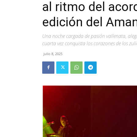
al ritmo del acor
edición del Aman
Una noche cargada de pasión vallenata, alegr
cuarta vez conquista los corazones de los zul
julio 8, 2025