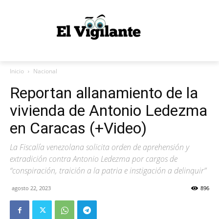
Inicio
Nacional
Reportan allanamiento de la
vivienda de Antonio Ledezma
en Caracas (+Video)
La Fiscalía venezolana solicita orden de aprehensión y
extradición contra Antonio Ledezma por cargos de
“conspiración, traición a la patria e instigación a delinquir”
agosto 22, 2023
896