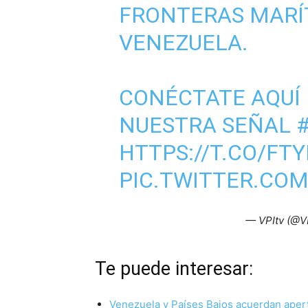
FRONTERAS MARÍ
VENEZUELA.
CONÉCTATE AQUÍ
NUESTRA SEÑAL
HTTPS://T.CO/FT
PIC.TWITTER.CO
— VPItv (@V
Te puede interesar:
Venezuela y Países Bajos acuerdan apert