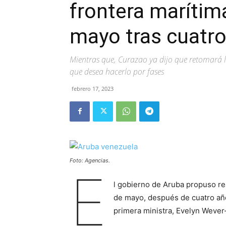
frontera marítima
mayo tras cuatro
Mientras que, Curazao ya dijo que retomará l
que desea hacerlo por fases
febrero 17, 2023
Foto: Agencias.
E
l gobierno de Aruba propuso rea
de mayo, después de cuatro año
primera ministra, Evelyn Wever