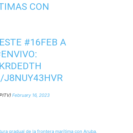
TIMAS CON
 ESTE
#16FEB
A
#ENVIVO
:
YKRDEDTH
M/J8NUY43HVR
PITV)
February 16, 2023
ura gradual de la frontera marítima con Aruba,