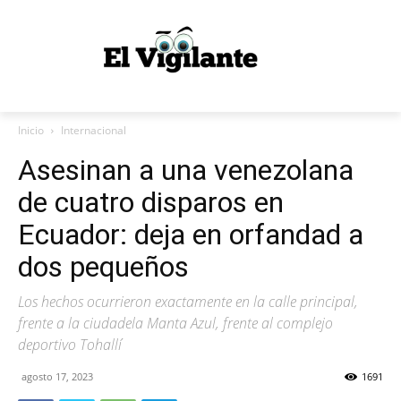
Inicio
Internacional
Asesinan a una venezolana
de cuatro disparos en
Ecuador: deja en orfandad a
dos pequeños
Los hechos ocurrieron exactamente en la calle principal,
frente a la ciudadela Manta Azul, frente al complejo
deportivo Tohallí
agosto 17, 2023
1691