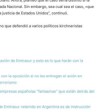
ano. Ahora, planteó que el caso sería distinto si la
ada Nacional. Sin embargo, sea cual sea el caso, «que
 justicia de Estados Unidos”, continuó.
o que defendió a varios políticos kirchneristas
 avión de Emtrasur y esto es lo que harán con la
on la oposición si no les entregan el avión en
terrorismo
s empresas españolas “fantasmas” que están detrás del
de Emtrasur retenido en Argentina es de instrucción