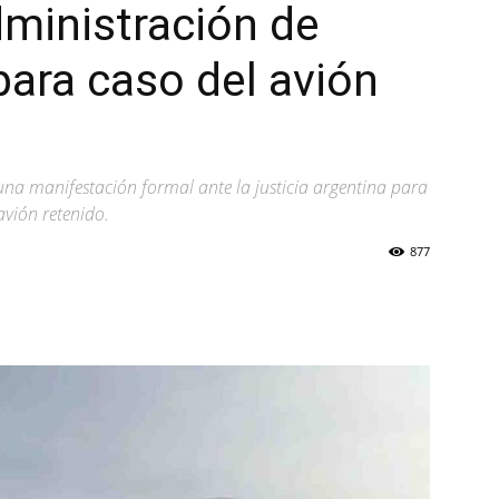
ministración de
ara caso del avión
 una manifestación formal ante la justicia argentina para
 avión retenido.
877