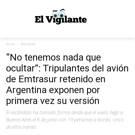
Inicio
Nacional
“No tenemos nada que
ocultar”: Tripulantes del avión
de Emtrasur retenido en
Argentina exponen por
primera vez su versión
El escándalo ha tomado forma desde que el vuelo llegó a
Buenos Aires el 6 de junio con 19 personas a bordo, cinco
de ellos iraníes.