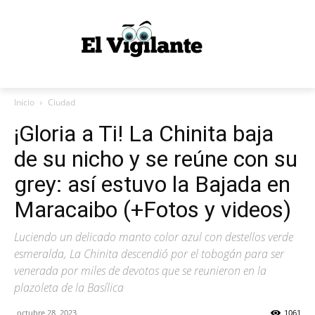
Inicio
Ciudad
¡Gloria a Ti! La Chinita baja
de su nicho y se reúne con su
grey: así estuvo la Bajada en
Maracaibo (+Fotos y videos)
Luciendo un delicado manto color azul con destellos verde
esmeralda, La Chinita descendió por el tobogán para ser
venerada por miles de devotos que se reunieron en la
plazoleta de la Basílica
octubre 28, 2023
1061