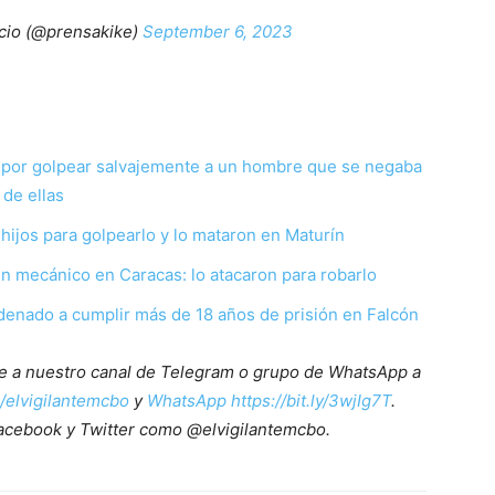
ncio (@prensakike)
September 6, 2023
s por golpear salvajemente a un hombre que se negaba
 de ellas
hijos para golpearlo y lo mataron en Maturín
un mecánico en Caracas: lo atacaron para robarlo
denado a cumplir más de 18 años de prisión en Falcón
ete a nuestro canal de Telegram o grupo de WhatsApp a
e/elvigilantemcbo
y
WhatsApp https://bit.ly/3wjIg7T
.
acebook y Twitter como @elvigilantemcbo.