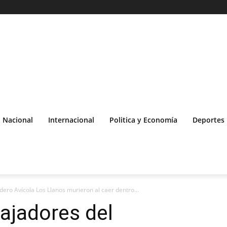
Nacional
Internacional
Politica y Economía
Deportes
ero Avícola Los Llanos murieron al caer dentro...
bajadores del