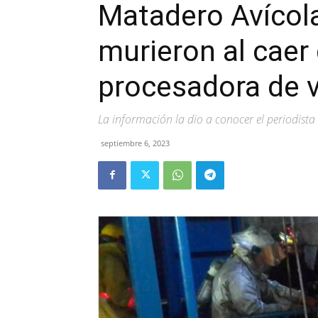
Matadero Avícol
murieron al caer
procesadora de v
La información la dio a conocer el periodista 
septiembre 6, 2023