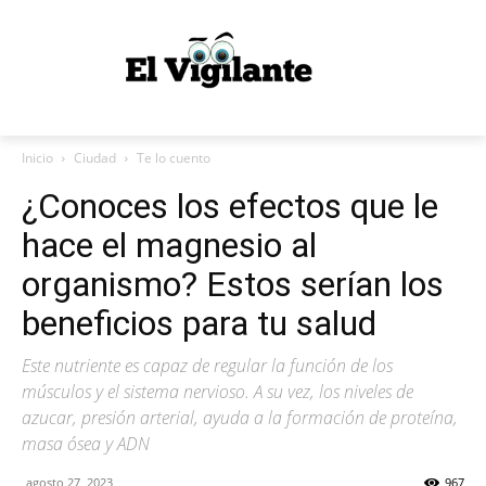
Inicio
Ciudad
Te lo cuento
¿Conoces los efectos que le
hace el magnesio al
organismo? Estos serían los
beneficios para tu salud
Este nutriente es capaz de regular la función de los
músculos y el sistema nervioso. A su vez, los niveles de
azucar, presión arterial, ayuda a la formación de proteína,
masa ósea y ADN
agosto 27, 2023
967