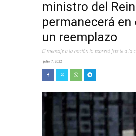
ministro del Rei
permanecerá en e
un reemplazo
El mensaje a la nación lo expresó frente a la
julio 7, 2022