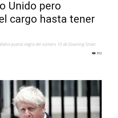
no Unido pero
l cargo hasta tener
 célebre puerta negra del número 10 de Downing Street.
912