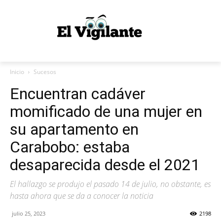
Inicio
Sucesos
Encuentran cadáver
momificado de una mujer en
su apartamento en
Carabobo: estaba
desaparecida desde el 2021
El hallazgo se produjo el pasado 14 de julio, no obstante, es
hasta ahora que se da a conocer la noticia
julio 25, 2023
2198