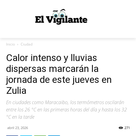
Inicio
Ciudad
Calor intenso y lluvias
dispersas marcarán la
jornada de este jueves en
Zulia
En ciudades como Maracaibo, los termómetros oscilarán
entre los 26 °C en las primeras horas del día y hasta los 32
°C en la tarde
abril 23, 2026
271