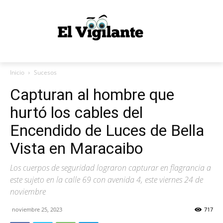
Inicio
Sucesos
Capturan al hombre que
hurtó los cables del
Encendido de Luces de Bella
Vista en Maracaibo
Los cuerpos de seguridad lograron capturar en flagrancia a
este sujeto en la calle 69 con avenida 4, este viernes 24 de
noviembre
noviembre 25, 2023
717