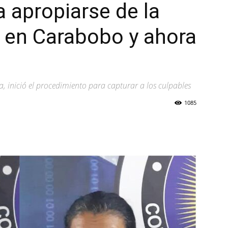
 apropiarse de la
 en Carabobo y ahora
, inició el procedimiento para capturar a los culpables
1085