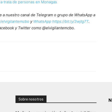
la trata de personas en Monagas
ete a nuestro canal de Telegram o grupo de WhatsApp a
e/elvigilantemcbo
y
WhatsApp https://bit.ly/3wjIg7T
.
acebook y Twitter como @elvigilantemcbo.
Sobre nosotros
N