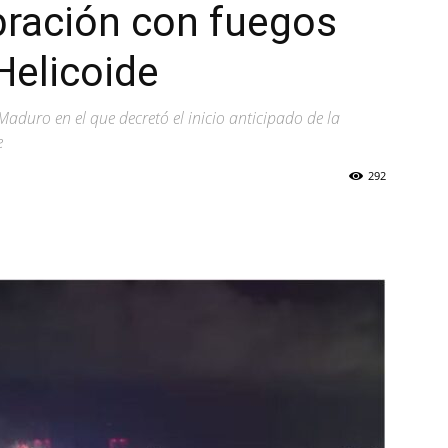
bración con fuegos
 Helicoide
Maduro en el que decretó el inicio anticipado de la
e
292