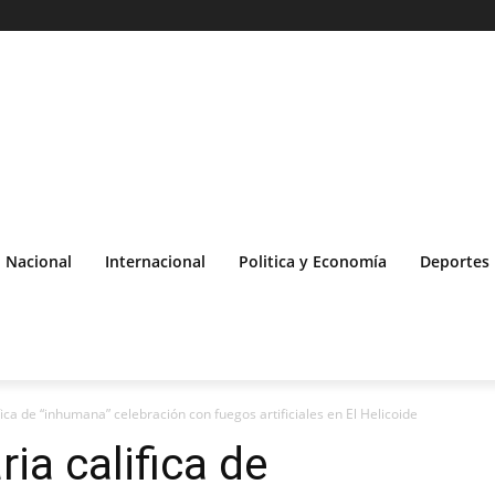
Nacional
Internacional
Politica y Economía
Deportes
fica de “inhumana” celebración con fuegos artificiales en El Helicoide
ia califica de