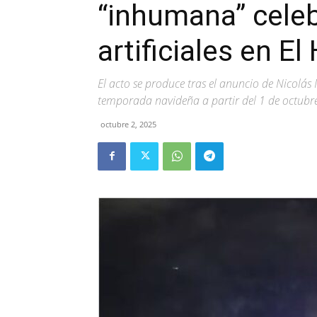
“inhumana” cele
artificiales en El
El acto se produce tras el anuncio de Nicolás 
temporada navideña a partir del 1 de octubr
octubre 2, 2025