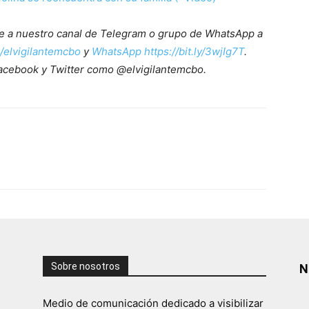
ete a nuestro canal de Telegram o grupo de WhatsApp a
e/elvigilantemcbo
y
WhatsApp https://bit.ly/3wjIg7T
.
acebook y Twitter como @elvigilantemcbo.
Sobre nosotros
N
Medio de comunicación dedicado a visibilizar