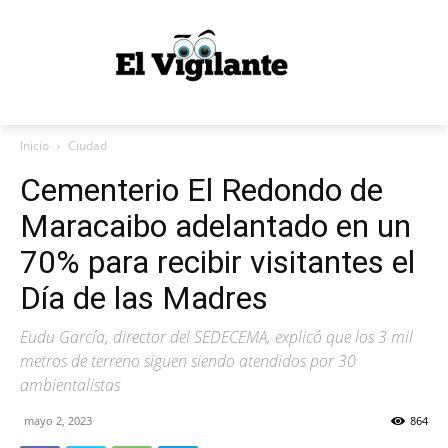
Inicio
Ciudad
Cementerio El Redondo de
Maracaibo adelantado en un
70% para recibir visitantes el
Día de las Madres
Eudu García, director del SEDECEMA, explicó que los 3 mil
metros de terreno siguen siendo atendidos por 30
ambientalistas
mayo 2, 2023
864