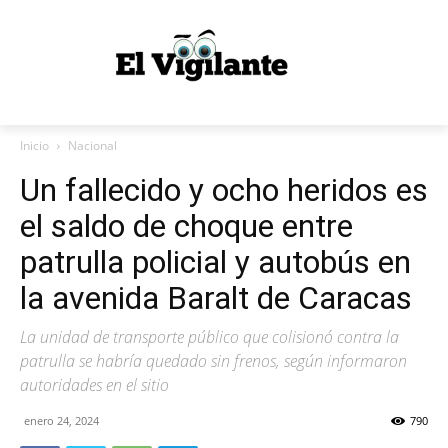
Inicio
Nacional
Un fallecido y ocho heridos es
el saldo de choque entre
patrulla policial y autobús en
la avenida Baralt de Caracas
La unidad de transporte público que colisionó contra la
patrulla se habría quedado sin frenos, según informaron
autoridades en el sitio
enero 24, 2024
790