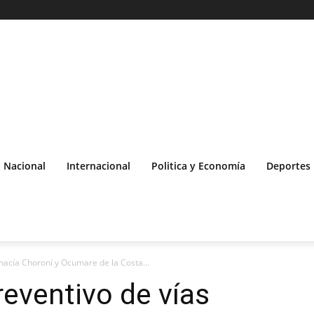
Nacional
Internacional
Politica y Economía
Deportes
hacía Choroní y Ocumare de la Costa...
reventivo de vías