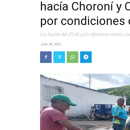
hacía Choroní y 
por condiciones
Las lluvias del 25 de julio afectaron varias c
julio 28, 2023