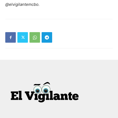
@elvigilantemcbo.