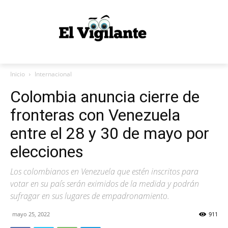
Inicio
Internacional
Colombia anuncia cierre de
fronteras con Venezuela
entre el 28 y 30 de mayo por
elecciones
Los colombianos en Venezuela que estén inscritos para
votar en su país serán eximidos de la medida y podrán
sufragar en sus lugares de empadronamiento.
mayo 25, 2022
911