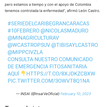
pero estamos a tiempo y con el apoyo de Colombia
tenemos controlada la enfermedad”, afirmó León Castro.
#SERIEDELCARIBEGRANCARACAS
#10FEBRERO
@NICOLASMADURO
@MINAGRICULTURAV
@WCASTROPSUV
@TIBISAYLCASTRO
@MIPPCIVZLA
CONSULTA NUESTRO COMUNICADO
DE EMERGENCIA FITOSANITARIA
AQUÍ
HTTPS://T.CO/8XJDKZCBXW
PIC.TWITTER.COM/3OWVT8Q1NA
— INSAI (@InsaiVeOficial)
February 10, 2023