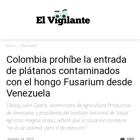
Inicio
Nacional
Colombia prohíbe la entrada
de plátanos contaminados
con el hongo Fusarium desde
Venezuela
Tibisay León Castro, viceministra de Agricultura Productiva
de Venezuela, y presidenta del Instituto Nacional de Salud
Agrícola Integral (Insai), señaló que la situación sanitaria
“no es de alarma, pero sí de atención”
febrero 14, 2023
1069