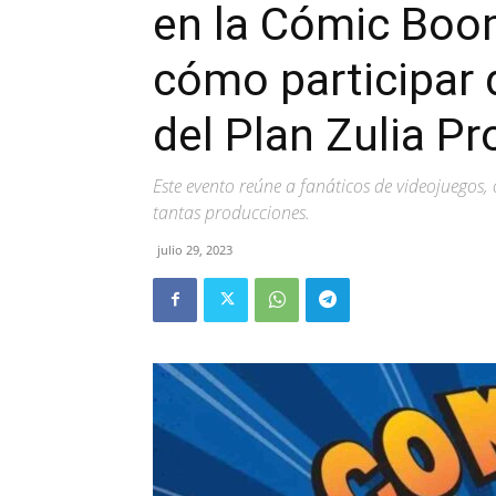
en la Cómic Boo
cómo participar 
del Plan Zulia P
Este evento reúne a fanáticos de videojuegos, 
tantas producciones.
julio 29, 2023