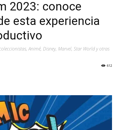
m 2023: conoce
de esta experiencia
roductivo
coleccionistas, Animé, Disney, Marvel, Star World y otras
612