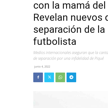
con la mamá del 
Revelan nuevos d
separación de la 
futbolista
Medios internacionales aseguran que la canta
de separación por una infidelidad de Piqué
junio 4, 2022