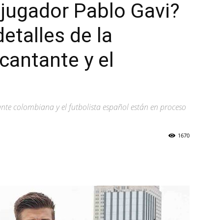
jugador Pablo Gavi?
etalles de la
cantante y el
nte colombiana y el futbolista español están en proceso
1670