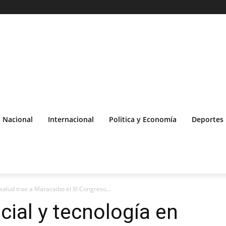
Nacional
Internacional
Politica y Economía
Deportes
n salud trae a Maracaibo el XI Congreso...
icial y tecnología en