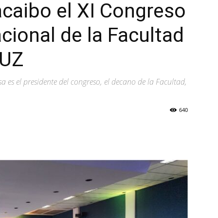
acaibo el XI Congreso
acional de la Facultad
LUZ
 es el presidente del congreso, el decano de la Facultad,
640