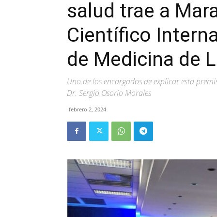
salud trae a Mar
Científico Intern
de Medicina de 
Uno de los encargados de explicar esta premisa
Dr. Sergio Osorio Morales
febrero 2, 2024