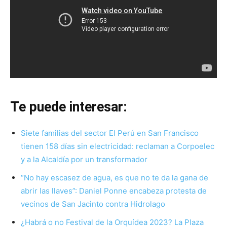
Te puede interesar:
Siete familias del sector El Perú en San Francisco
tienen 158 días sin electricidad: reclaman a Corpoelec
y a la Alcaldía por un transformador
“No hay escasez de agua, es que no te da la gana de
abrir las llaves”: Daniel Ponne encabeza protesta de
vecinos de San Jacinto contra Hidrolago
¿Habrá o no Festival de la Orquídea 2023? La Plaza