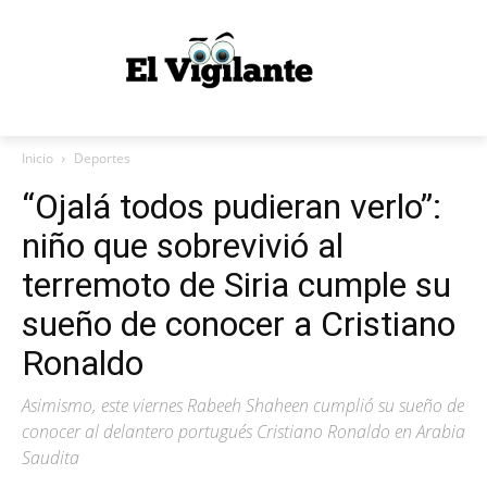
Inicio
Deportes
“Ojalá todos pudieran verlo”:
niño que sobrevivió al
terremoto de Siria cumple su
sueño de conocer a Cristiano
Ronaldo
Asimismo, este viernes Rabeeh Shaheen cumplió su sueño de
conocer al delantero portugués Cristiano Ronaldo en Arabia
Saudita