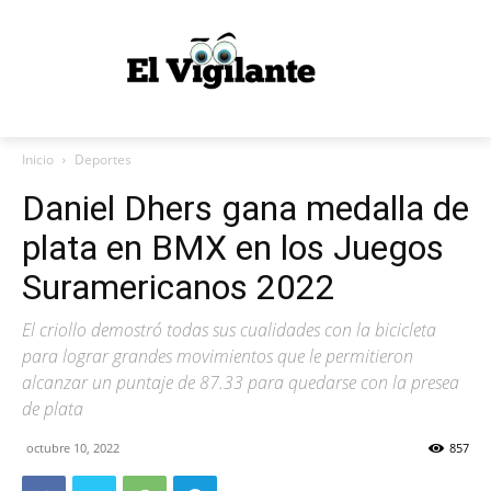
Inicio
Deportes
Daniel Dhers gana medalla de
plata en BMX en los Juegos
Suramericanos 2022
El criollo demostró todas sus cualidades con la bicicleta
para lograr grandes movimientos que le permitieron
alcanzar un puntaje de 87.33 para quedarse con la presea
de plata
octubre 10, 2022
857