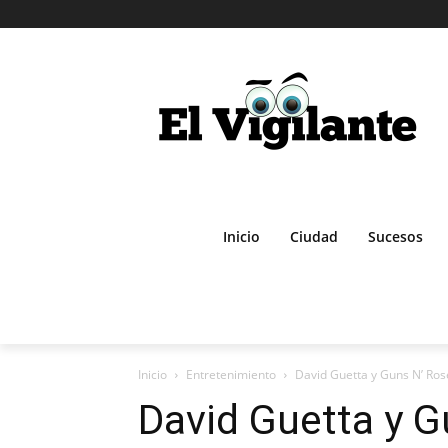
Inicio
Ciudad
Sucesos
Inicio
Entretenimiento
David Guetta y Guns N’ Rose
David Guetta y G