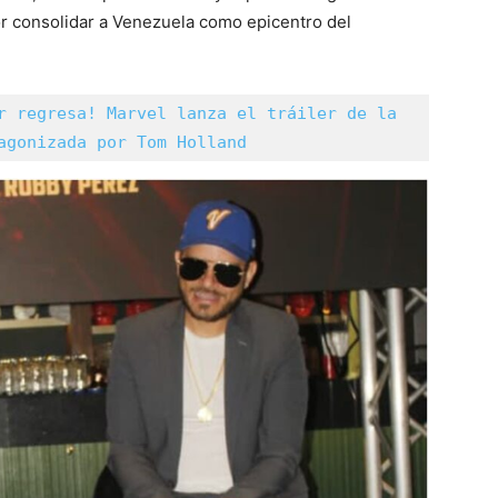
or consolidar a Venezuela como epicentro del
r regresa! Marvel lanza el tráiler de la 
agonizada por Tom Holland