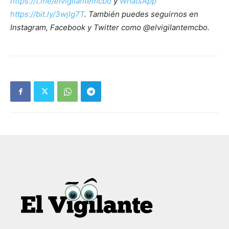
https://t.me/elvigilantemcbo
y
WhatsApp
https://bit.ly/3wjIg7T
. También puedes seguirnos en
Instagram, Facebook y Twitter como @elvigilantemcbo.