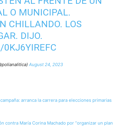
ESTÉN AL FRENTE DE UN
L O MUNICIPAL.
N CHILLANDO. LOS
AR. DIJO.
/0KJ6YIREFC
𝙖 (@polianalitica)
August 24, 2023
campaña: arranca la carrera para elecciones primarias
ión contra María Corina Machado por “organizar un plan