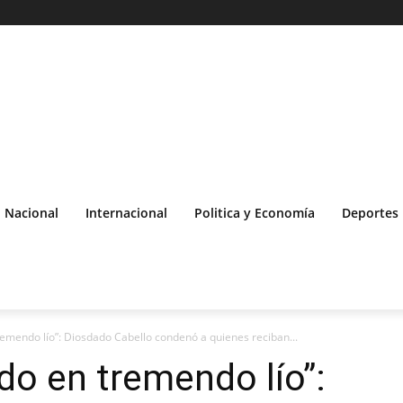
Nacional
Internacional
Politica y Economía
Deportes
remendo lío”: Diosdado Cabello condenó a quienes reciban...
do en tremendo lío”: