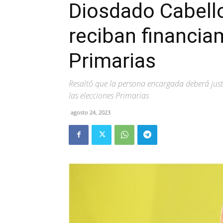
Diosdado Cabell
reciban financia
Primarias
Resaltó que la persona encargada deberá justi
las elecciones Primarias
agosto 24, 2023