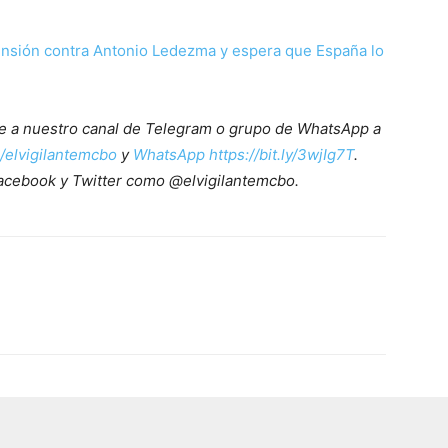
hensión contra Antonio Ledezma y espera que España lo
ete a nuestro canal de Telegram o grupo de WhatsApp a
e/elvigilantemcbo
y
WhatsApp https://bit.ly/3wjIg7T
.
acebook y Twitter como @elvigilantemcbo.