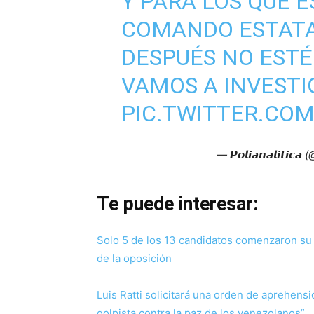
Y PARA LOS QUE 
COMANDO ESTATA
DESPUÉS NO ESTÉ
VAMOS A INVESTIG
PIC.TWITTER.COM
— 𝙋𝙤𝙡𝙞𝙖𝙣𝙖𝙡𝙞𝙩𝙞𝙘
Te puede interesar:
Solo 5 de los 13 candidatos comenzaron su 
de la oposición
Luis Ratti solicitará una orden de aprehens
golpista contra la paz de los venezolanos”