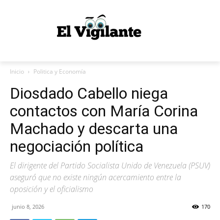
Inicio
Politica y Economía
Diosdado Cabello niega
contactos con María Corina
Machado y descarta una
negociación política
El dirigente del Partido Socialista Unido de Venezuela (PSUV)
aseguró que no existe ningún acercamiento entre la
oposición y el oficialismo
junio 8, 2026
170