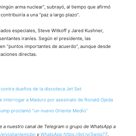
ingún arma nuclear”, subrayó, al tiempo que afirmó
contribuiría a una “paz a largo plazo”.
ados especiales, Steve Witkoff y Jared Kushner,
entantes iraníes. Según el presidente, las
sten “puntos importantes de acuerdo”, aunque desde
aciones directas.
 contra dueños de la discoteca Jet Set
dos interrogar a Maduro por asesinato de Ronald Ojeda
 Trump proclamó “un nuevo Oriente Medio”
ete a nuestro canal de Telegram o grupo de WhatsApp a
e/elvigilantemcbo
y
WhatsApp https://bit.ly/3wjIg7T
.