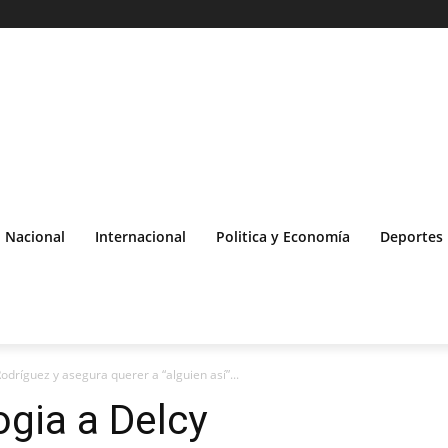
Nacional
Internacional
Politica y Economía
Deportes
dríguez y asegura querer a “alguien así”...
gia a Delcy