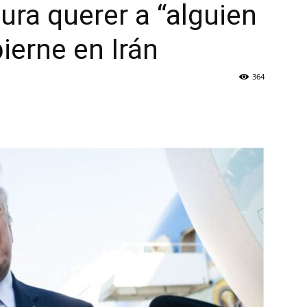
ura querer a “alguien
ierne en Irán
364