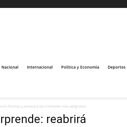
Nacional
Internacional
Politica y Economía
Deportes
irá Alcatraz y enviará a los criminales más peligrosos
prende: reabrirá