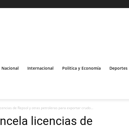
Nacional
Internacional
Politica y Economía
Deportes
encias de Repsol y otras petroleras para exportar crudo...
cela licencias de