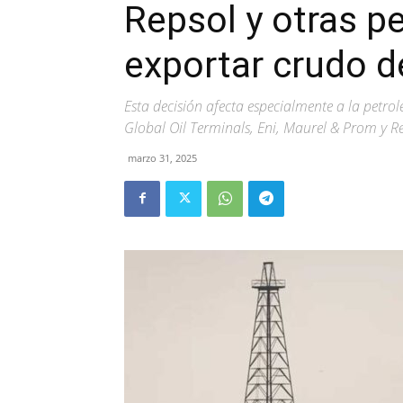
Repsol y otras pe
exportar crudo 
Esta decisión afecta especialmente a la petr
Global Oil Terminals, Eni, Maurel & Prom y Re
marzo 31, 2025