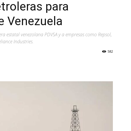
troleras para
de Venezuela
olera estatal venezolana PDVSA y a empresas como Repsol,
liance Industries.
582