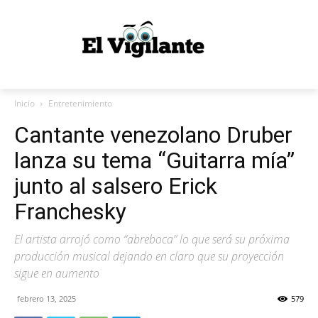
Inicio
Entretenimiento
Cantante venezolano Druber
lanza su tema “Guitarra mía”
junto al salsero Erick
Franchesky
El artista arrojó como “abreboca” lo que será su próxima
producción musical dejando en claro que su proyección
sigue en aumento
febrero 13, 2025
579