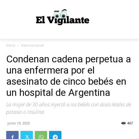
Inicio
Internacional
Condenan cadena perpetua a
una enfermera por el
asesinato de cinco bebés en
un hospital de Argentina
La mujer de 30 años inyectó a los bebés con dosis letales de
potasio o insulina
junio 19, 2025
467