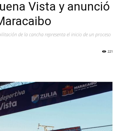
Buena Vista y anunció
Maracaibo
litación de la cancha representa el inicio de un proceso
221