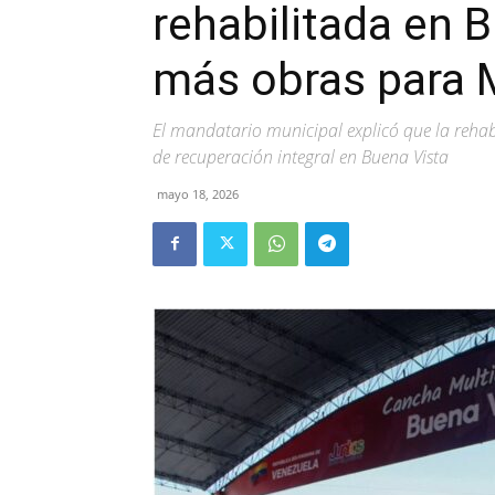
rehabilitada en 
más obras para 
El mandatario municipal explicó que la rehabi
de recuperación integral en Buena Vista
mayo 18, 2026