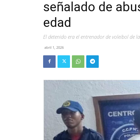
señalado de abu
edad
El detenido era el entrenador de voleibol de l
abril 1, 2026