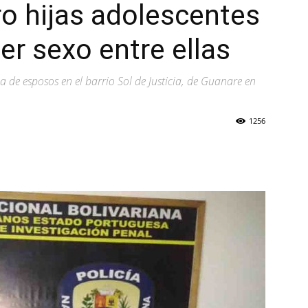
ro hijas adolescentes
ner sexo entre ellas
 de esposos en el barrio Sol de Justicia, de Guanare en
1256