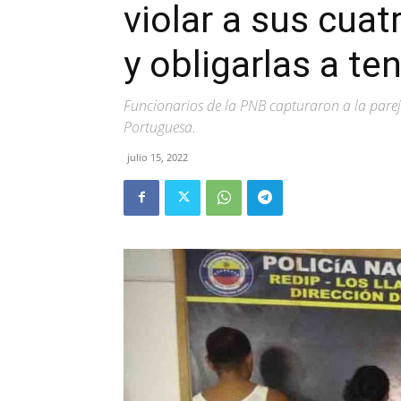
violar a sus cuat
y obligarlas a te
Funcionarios de la PNB capturaron a la pareja
Portuguesa.
julio 15, 2022